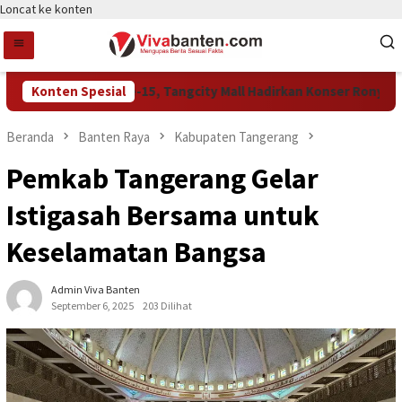
Loncat ke konten
Rayakan HUT Ke-15, Tangcity Mall Hadirkan Konser Rony Paruli
Konten Spesial
Beranda
Banten Raya
Kabupaten Tangerang
Pemkab Tangerang Gelar
Istigasah Bersama untuk
Keselamatan Bangsa
Admin Viva Banten
September 6, 2025
203 Dilihat