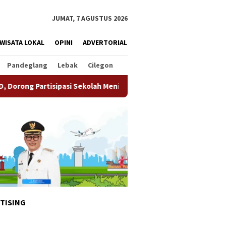
JUMAT, 7 AGUSTUS 2026
WISATA LOKAL
OPINI
ADVERTORIAL
Pandeglang
Lebak
Cilegon
i Sekolah Meningkat
Pemkot Tangsel Matangkan Persiapa
TISING