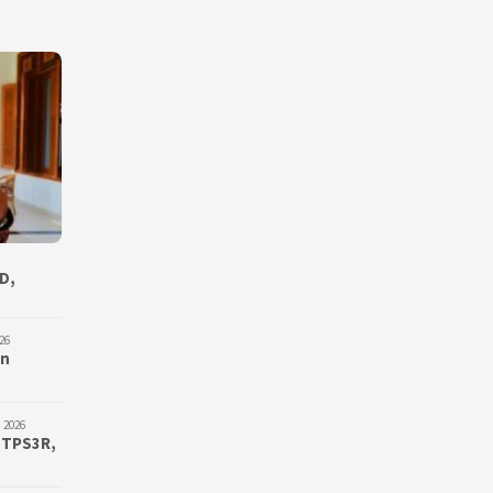
D,
26
an
 2026
 TPS3R,