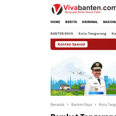
Loncat
ke
konten
HOME
BERITA
KRIMINAL
NASION
BANTEN RAYA
Kota Tangerang
Ka
Konten Spesial
Beranda
Banten Raya
Kota Tang