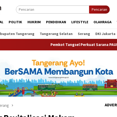
Pencarian
AL
POLITIK
HUKRIM
PENDIDIKAN
LIFESTYLE
OLAHRAGA
bupaten Tangerang
Tangerang Selatan
Serang
DKI Jakarta
Pemkot Tangsel Perkuat Sarana PAUD, Dorong Partisipas
ADVER
erang