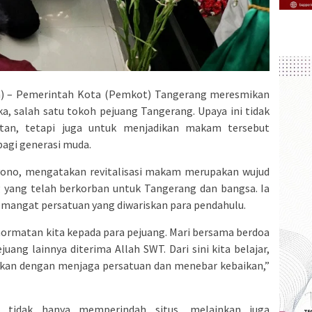
 – Pemerintah Kota (Pemkot) Tangerang meresmikan
ka, salah satu tokoh pejuang Tangerang. Upaya ini tidak
tan, tetapi juga untuk menjadikan makam tersebut
 bagi generasi muda.
yono, mengatakan revitalisasi makam merupakan wujud
g yang telah berkorban untuk Tangerang dan bangsa. Ia
mangat persatuan yang diwariskan para pendahulu.
ghormatan kita kepada para pejuang. Mari bersama berdoa
uang lainnya diterima Allah SWT. Dari sini kita belajar,
utkan dengan menjaga persatuan dan menebar kebaikan,”
si tidak hanya memperindah situs, melainkan juga