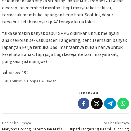
Selain menekan angka stunting, dapur MBG Ponpes Al Badar
diharapkan memberi manfaat bagi masyarakat sekitar,
termasuk membuka lapangan kerja baru. Saat ini, dapur
tersebut telah menyerap 47 tenaga kerja lokal.
“Jika semakin banyak dapur SPPG didirikan untuk melayani
anak sekolah se-Kabupaten Tangerang, tentu semakin banyak
lapangan kerja terbuka. Jadi manfaatnya bukan hanya untuk
kesehatan anak, tapi juga bagi kesejahteraan masyarakat,”
pungkasnya.(man/joe)
Views:
192
#Dapur MBG Ponpes Al Badar
SEBARKAN
Navigasi
Pos sebelumnya
Pos berikutnya
pos
Maryono Dorong Perempuan Muda
Bupati Tangerang Resmi Launching