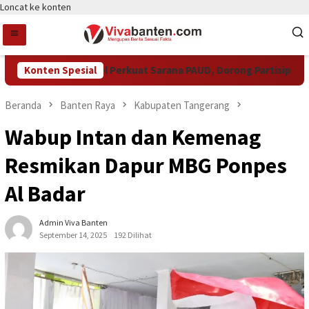
Loncat ke konten
Pemkot Tangsel Perkuat Sarana PAUD, Dorong Partisipasi Sek
Konten Spesial
Beranda
Banten Raya
Kabupaten Tangerang
Wabup Intan dan Kemenag
Resmikan Dapur MBG Ponpes
Al Badar
Admin Viva Banten
September 14, 2025
192 Dilihat