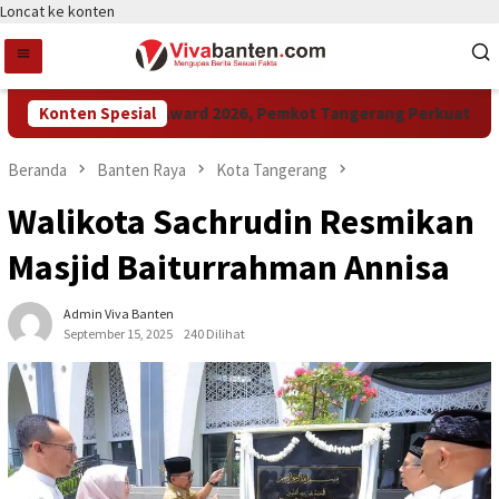
Loncat ke konten
Konten Spesial
Raih LPM Award 2026, Pemkot Tangerang Perkuat Kolabo
Beranda
Banten Raya
Kota Tangerang
Walikota Sachrudin Resmikan
Masjid Baiturrahman Annisa
Admin Viva Banten
September 15, 2025
240 Dilihat