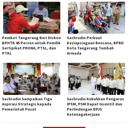
Pemkot Tangerang Beri Diskon
Sachrudin Perkuat
BPHTB 45 Persen untuk Pemilik
Kesiapsiagaan Bencana, BPBD
Sertipikat PRONA, PTSL, dan
Kota Tangerang Tambah
PTKL
Armada
Sachrudin Sampaikan Tiga
Sachrudin Kukuhkan Pengurus
Aspirasi Strategis kepada
IPSM, PSM Dapat Insentif dan
Pemerintah Pusat
Perlindungan BPJS
Ketenagakerjaan