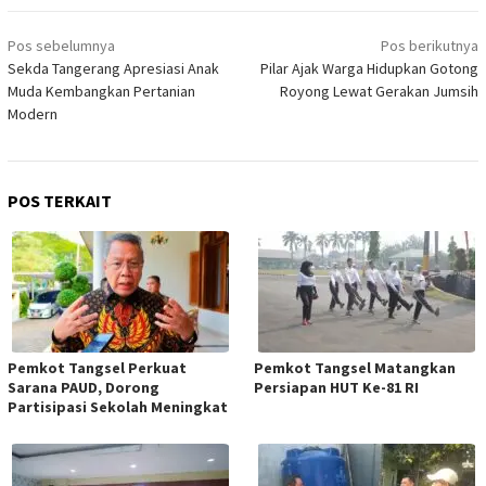
Navigasi
Pos sebelumnya
Pos berikutnya
pos
Sekda Tangerang Apresiasi Anak
Pilar Ajak Warga Hidupkan Gotong
Muda Kembangkan Pertanian
Royong Lewat Gerakan Jumsih
Modern
POS TERKAIT
Pemkot Tangsel Perkuat
Pemkot Tangsel Matangkan
Sarana PAUD, Dorong
Persiapan HUT Ke-81 RI
Partisipasi Sekolah Meningkat