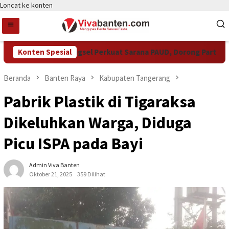
Loncat ke konten
Pemkot Tangsel Perkuat Sarana PAUD, Dorong Partisipasi S
Konten Spesial
Beranda
Banten Raya
Kabupaten Tangerang
Pabrik Plastik di Tigaraksa
Dikeluhkan Warga, Diduga
Picu ISPA pada Bayi
Admin Viva Banten
Oktober 21, 2025
359 Dilihat