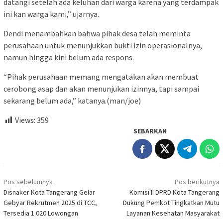
datangi setelah ada keluhan dari warga karena yang terdampak
ini kan warga kami,” ujarnya.
Dendi menambahkan bahwa pihak desa telah meminta
perusahaan untuk menunjukkan bukti izin operasionalnya,
namun hingga kini belum ada respons.
“Pihak perusahaan memang mengatakan akan membuat
cerobong asap dan akan menunjukan izinnya, tapi sampai
sekarang belum ada,” katanya.(man/joe)
Views:
359
SEBARKAN
Navigasi
Pos sebelumnya
Pos berikutnya
pos
Disnaker Kota Tangerang Gelar
Komisi II DPRD Kota Tangerang
Gebyar Rekrutmen 2025 di TCC,
Dukung Pemkot Tingkatkan Mutu
Tersedia 1.020 Lowongan
Layanan Kesehatan Masyarakat