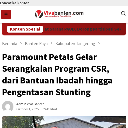
Loncat ke konten
t Tangsel Perkuat Sarana PAUD, Dorong Partisipasi Sekolah Me
Konten Spesial
Beranda
Banten Raya
Kabupaten Tangerang
Paramount Petals Gelar
Serangkaian Program CSR,
dari Bantuan Ibadah hingga
Pengentasan Stunting
Admin Viva Banten
Oktober 1, 2025
524 Dilihat