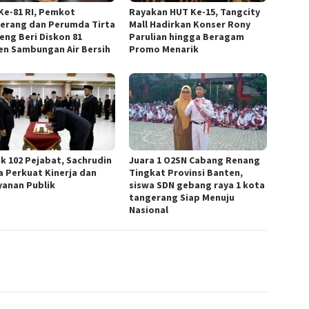
Ke-81 RI, Pemkot
Rayakan HUT Ke-15, Tangcity
erang dan Perumda Tirta
Mall Hadirkan Konser Rony
eng Beri Diskon 81
Parulian hingga Beragam
en Sambungan Air Bersih
Promo Menarik
ik 102 Pejabat, Sachrudin
Juara 1 O2SN Cabang Renang
a Perkuat Kinerja dan
Tingkat Provinsi Banten,
yanan Publik
siswa SDN gebang raya 1 kota
tangerang Siap Menuju
Nasional