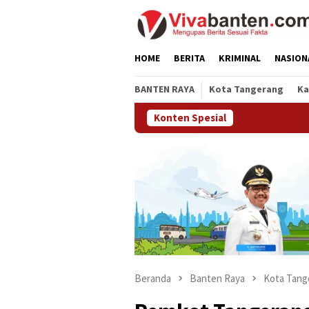
Loncat
ke
konten
HOME
BERITA
KRIMINAL
NASION
BANTEN RAYA
Kota Tangerang
Ka
Konten Spesial
Beranda
Banten Raya
Kota Tang