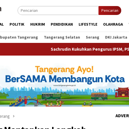
Pencarian
AL
POLITIK
HUKRIM
PENDIDIKAN
LIFESTYLE
OLAHRAGA
bupaten Tangerang
Tangerang Selatan
Serang
DKI Jakarta
Sachrudin Kukuhkan Pengurus IPSM, PSM Dapat Insentif dan
ADVER
erang