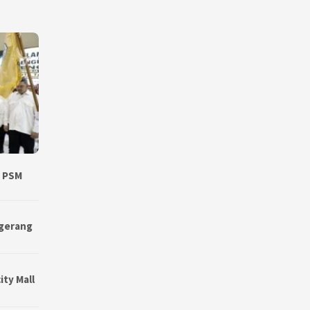
, PSM
ngerang
ty Mall