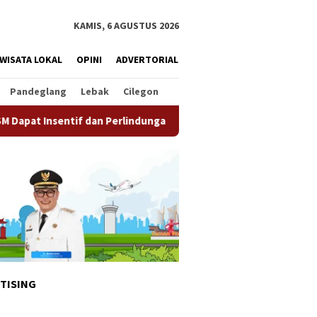
KAMIS, 6 AGUSTUS 2026
WISATA LOKAL
OPINI
ADVERTORIAL
Pandeglang
Lebak
Cilegon
 Perlindungan BPJS Ketenagakerjaan
HUT Ke-81 RI, Pemk
TISING