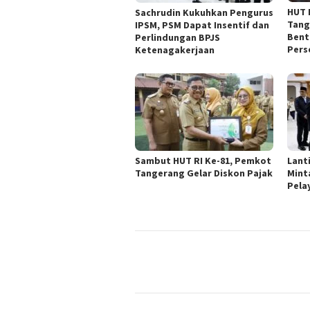
HUT 
Sachrudin Kukuhkan Pengurus
Tang
IPSM, PSM Dapat Insentif dan
Bent
Perlindungan BPJS
Pers
Ketenagakerjaan
Sambut HUT RI Ke-81, Pemkot
Lant
Tangerang Gelar Diskon Pajak
Mint
Pela