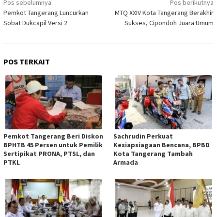
Pos sebelumnya
Pos berikutnya
pos
Pemkot Tangerang Luncurkan
MTQ XXIV Kota Tangerang Berakhir
Sobat Dukcapil Versi 2
Sukses, Cipondoh Juara Umum
POS TERKAIT
Pemkot Tangerang Beri Diskon
Sachrudin Perkuat
BPHTB 45 Persen untuk Pemilik
Kesiapsiagaan Bencana, BPBD
Sertipikat PRONA, PTSL, dan
Kota Tangerang Tambah
PTKL
Armada