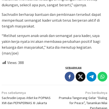
dukungan, sekecil apa pun, sangat berarti,” ujarnya.
Sachrudin berharap bantuan dan pembinaan tersebut dapat
memperkuat semangat kader untuk terus berperan aktif di
tengah masyarakat.
“Melihat senyum anak-anak dan semangat para kader, saya
yakin kerja nyata ini akan membawa perubahan positif bagi
keluarga dan masyarakat,” kata dia menutup kegiatan.
(man/joe)
Views:
388
SEBARKAN
Navigasi
Pos sebelumnya
Pos berikutnya
pos
Sachrudin Lepas Atlet ke POPNAS
Pramuka Tangerang Gelar “Dialog
XVII dan PEPAPERNAS XI Jakarta
for Peace”, Tanamkan Nilai
Perdamaian