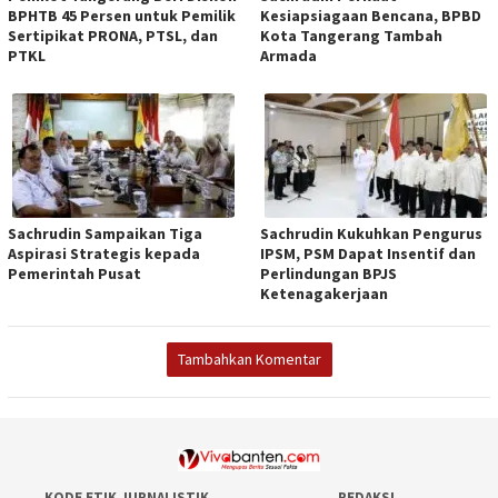
BPHTB 45 Persen untuk Pemilik
Kesiapsiagaan Bencana, BPBD
Sertipikat PRONA, PTSL, dan
Kota Tangerang Tambah
PTKL
Armada
Sachrudin Sampaikan Tiga
Sachrudin Kukuhkan Pengurus
Aspirasi Strategis kepada
IPSM, PSM Dapat Insentif dan
Pemerintah Pusat
Perlindungan BPJS
Ketenagakerjaan
Tambahkan Komentar
KODE ETIK JURNALISTIK
REDAKSI