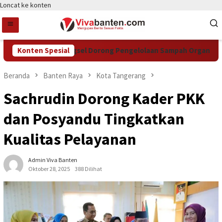
Loncat ke konten
Konten Spesial
DCKTR Tangsel Dorong Pengelolaan Sampah Organik Lewat
Beranda
Banten Raya
Kota Tangerang
Sachrudin Dorong Kader PKK
dan Posyandu Tingkatkan
Kualitas Pelayanan
Admin Viva Banten
Oktober 28, 2025
388 Dilihat