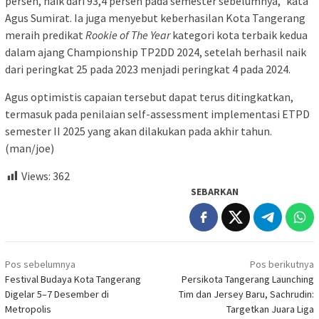
persen, naik dari 93,4 persen pada semester sebelumnya,” kata
Agus Sumirat. Ia juga menyebut keberhasilan Kota Tangerang
meraih predikat
Rookie of The Year
kategori kota terbaik kedua
dalam ajang Championship TP2DD 2024, setelah berhasil naik
dari peringkat 25 pada 2023 menjadi peringkat 4 pada 2024.
Agus optimistis capaian tersebut dapat terus ditingkatkan,
termasuk pada penilaian self-assessment implementasi ETPD
semester II 2025 yang akan dilakukan pada akhir tahun.
(man/joe)
Views:
362
SEBARKAN
Navigasi
Pos sebelumnya
Pos berikutnya
pos
Festival Budaya Kota Tangerang
Persikota Tangerang Launching
Digelar 5–7 Desember di
Tim dan Jersey Baru, Sachrudin:
Metropolis
Targetkan Juara Liga