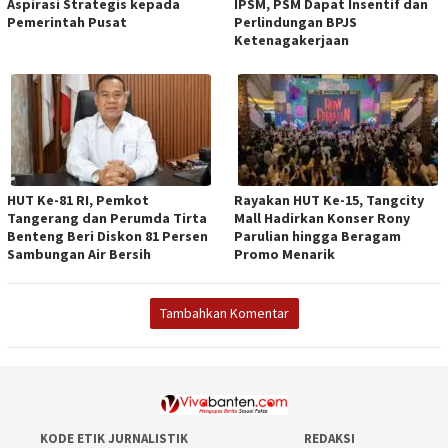
Aspirasi Strategis kepada
IPSM, PSM Dapat Insentif dan
Pemerintah Pusat
Perlindungan BPJS
Ketenagakerjaan
HUT Ke-81 RI, Pemkot
Rayakan HUT Ke-15, Tangcity
Tangerang dan Perumda Tirta
Mall Hadirkan Konser Rony
Benteng Beri Diskon 81 Persen
Parulian hingga Beragam
Sambungan Air Bersih
Promo Menarik
Tambahkan Komentar
KODE ETIK JURNALISTIK
REDAKSI