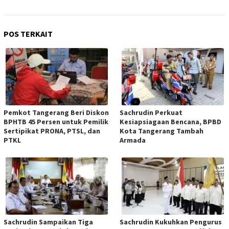
POS TERKAIT
Pemkot Tangerang Beri Diskon
Sachrudin Perkuat
BPHTB 45 Persen untuk Pemilik
Kesiapsiagaan Bencana, BPBD
Sertipikat PRONA, PTSL, dan
Kota Tangerang Tambah
PTKL
Armada
Sachrudin Sampaikan Tiga
Sachrudin Kukuhkan Pengurus