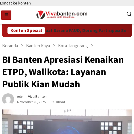
Loncat ke konten
ot Tangsel Perkuat Sarana PAUD, Dorong Partisipasi Sekolah M
Konten Spesial
Beranda
Banten Raya
Kota Tangerang
BI Banten Apresiasi Kenaikan
ETPD, Walikota: Layanan
Publik Kian Mudah
Admin Viva Banten
November 26, 2025
362 Dilihat