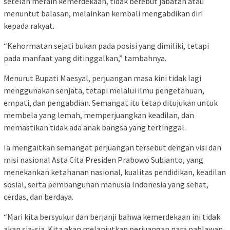
setelah meraih kemerdekaan, tidak berebut jabatan atau
menuntut balasan, melainkan kembali mengabdikan diri
kepada rakyat.
“Kehormatan sejati bukan pada posisi yang dimiliki, tetapi
pada manfaat yang ditinggalkan,” tambahnya.
Menurut Bupati Maesyal, perjuangan masa kini tidak lagi
menggunakan senjata, tetapi melalui ilmu pengetahuan,
empati, dan pengabdian. Semangat itu tetap ditujukan untuk
membela yang lemah, memperjuangkan keadilan, dan
memastikan tidak ada anak bangsa yang tertinggal.
Ia mengaitkan semangat perjuangan tersebut dengan visi dan
misi nasional Asta Cita Presiden Prabowo Subianto, yang
menekankan ketahanan nasional, kualitas pendidikan, keadilan
sosial, serta pembangunan manusia Indonesia yang sehat,
cerdas, dan berdaya.
“Mari kita bersyukur dan berjanji bahwa kemerdekaan ini tidak
akan sia-sia. Kita akan melanjutkan perjuangan para pahlawan