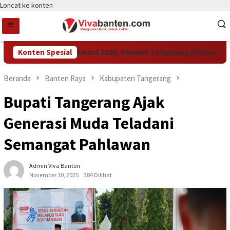
Loncat ke konten
Konten Spesial
Raih LPM Award 2026, Pemkot Tangerang Perkuat Kolabo
Beranda
Banten Raya
Kabupaten Tangerang
Bupati Tangerang Ajak
Generasi Muda Teladani
Semangat Pahlawan
Admin Viva Banten
November 10, 2025
384 Dilihat