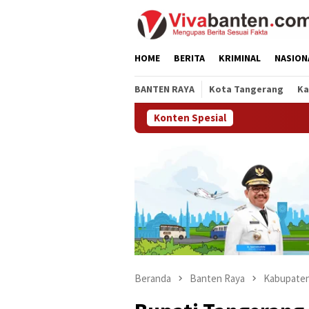
Loncat
ke
konten
HOME
BERITA
KRIMINAL
NASION
BANTEN RAYA
Kota Tangerang
Ka
Konten Spesial
Beranda
Banten Raya
Kabupaten