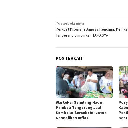
Navigasi
Pos sebelumnya
Perkuat Program Bangga Kencana, Pemk
pos
Tangerang Luncurkan TAMASYA
POS TERKAIT
Warteksi Gemilang Hadir,
Posy
Pemkab Tangerang Jual
Kabu
Sembako Bersubsidi untuk
Peni
Kendalikan Inflasi
Bant