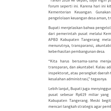
“Tahun 2026 ke depan, saya ingin 
forum seperti ini. Karena hari ini 
Kementerian Keuangan. Gunakan
pengelolaan keuangan desa aman, tra
Bupati menjelaskan bahwa pengelola
dari pemerintah pusat melalui Ke
APBD Kabupaten Tangerang melalui
menurutnya, transparansi, akuntabi
keberhasilan pembangunan desa.
“Kita harus bersama-sama menja
transparan, dan akuntabel. Kalau a
inspektorat, atau perangkat daerah 
kesalahan administrasi,” tegasnya.
Lebih lanjut, Bupati juga menyinggu
pusat sebesar Rp619 miliar yan
Kabupaten Tangerang. Meski begi
mencari langkah strategis agar pem