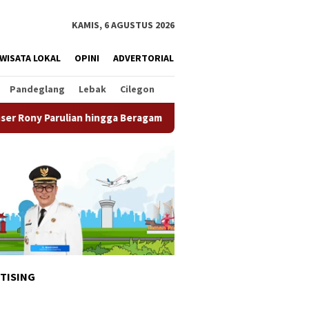
KAMIS, 6 AGUSTUS 2026
WISATA LOKAL
OPINI
ADVERTORIAL
Pandeglang
Lebak
Cilegon
n hingga Beragam Promo Menarik
Sambut HUT RI Ke-81, P
TISING