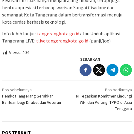
Festival ini tidak hanya menjadi ajang hiburan, tetapi juga
bentuk apresiasi terhadap warisan Sungai Cisadane dan
semangat Kota Tangerang dalam bertransformasi menuju
kota cerdas berbasis teknologi.
Info lebih lanjut:
tangerangkota.go.id
atau Unduh aplikasi
Tangerang LIVE:
tlive.tangerangkota.go.id
(panji/joe)
Views:
404
SEBARKAN
Navigasi
Pos sebelumnya
Pos berikutnya
pos
Pemkot Tangerang Serahkan
RI Tegaskan Komitmen Lindungi
Bantuan bagi Difabel dan Veteran
WNI dan Perangi TPPO di Asia
Tenggara
POS TERKAIT