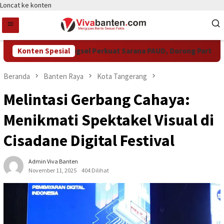
Loncat ke konten
Konten Spesial
Pemkot Tangsel Perkuat Sarana PAUD, Dorong Partisipasi 
Beranda
Banten Raya
Kota Tangerang
Melintasi Gerbang Cahaya:
Menikmati Spektakel Visual di
Cisadane Digital Festival
Admin Viva Banten
November 11, 2025
404 Dilihat