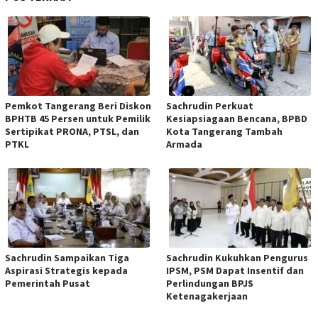
Pemkot Tangerang Beri Diskon
Sachrudin Perkuat
BPHTB 45 Persen untuk Pemilik
Kesiapsiagaan Bencana, BPBD
Sertipikat PRONA, PTSL, dan
Kota Tangerang Tambah
PTKL
Armada
Sachrudin Sampaikan Tiga
Sachrudin Kukuhkan Pengurus
Aspirasi Strategis kepada
IPSM, PSM Dapat Insentif dan
Pemerintah Pusat
Perlindungan BPJS
Ketenagakerjaan