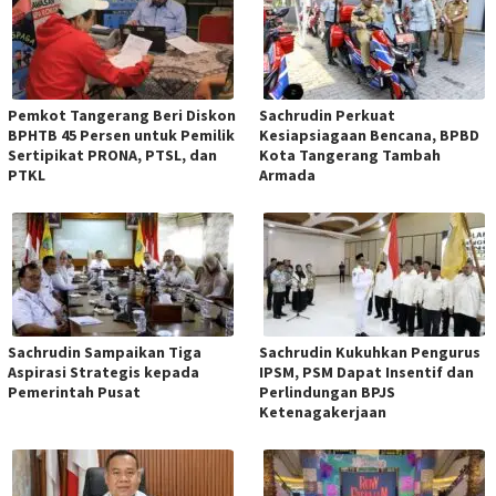
Pemkot Tangerang Beri Diskon
Sachrudin Perkuat
BPHTB 45 Persen untuk Pemilik
Kesiapsiagaan Bencana, BPBD
Sertipikat PRONA, PTSL, dan
Kota Tangerang Tambah
PTKL
Armada
Sachrudin Sampaikan Tiga
Sachrudin Kukuhkan Pengurus
Aspirasi Strategis kepada
IPSM, PSM Dapat Insentif dan
Pemerintah Pusat
Perlindungan BPJS
Ketenagakerjaan