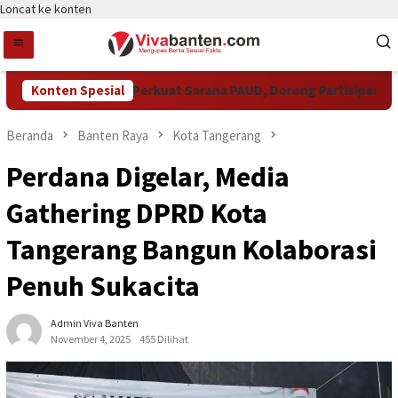
Loncat ke konten
Pemkot Tangsel Perkuat Sarana PAUD, Dorong Partisipasi Sekol
Konten Spesial
Beranda
Banten Raya
Kota Tangerang
Perdana Digelar, Media
Gathering DPRD Kota
Tangerang Bangun Kolaborasi
Penuh Sukacita
Admin Viva Banten
November 4, 2025
455 Dilihat