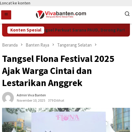
Loncat ke konten
Konten Spesial
Pemkot Tangsel Perkuat Sarana PAUD, Dorong Partisipasi 
Beranda
Banten Raya
Tangerang Selatan
Tangsel Flona Festival 2025
Ajak Warga Cintai dan
Lestarikan Anggrek
Admin Viva Banten
November 10, 2025
379 Dilihat