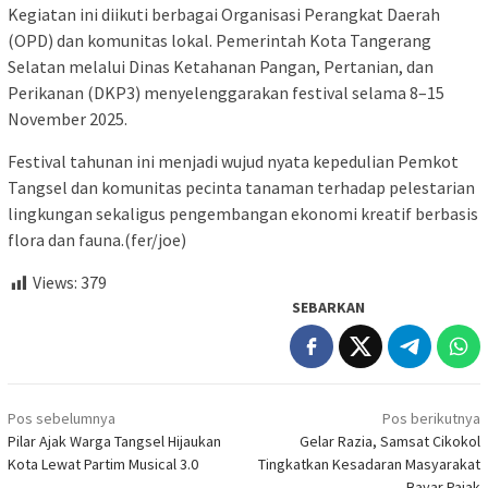
Kegiatan ini diikuti berbagai Organisasi Perangkat Daerah
(OPD) dan komunitas lokal. Pemerintah Kota Tangerang
Selatan melalui Dinas Ketahanan Pangan, Pertanian, dan
Perikanan (DKP3) menyelenggarakan festival selama 8–15
November 2025.
Festival tahunan ini menjadi wujud nyata kepedulian Pemkot
Tangsel dan komunitas pecinta tanaman terhadap pelestarian
lingkungan sekaligus pengembangan ekonomi kreatif berbasis
flora dan fauna.(fer/joe)
Views:
379
SEBARKAN
Navigasi
Pos sebelumnya
Pos berikutnya
pos
Pilar Ajak Warga Tangsel Hijaukan
Gelar Razia, Samsat Cikokol
Kota Lewat Partim Musical 3.0
Tingkatkan Kesadaran Masyarakat
Bayar Pajak