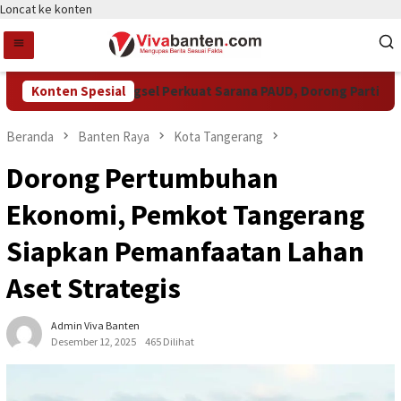
Loncat ke konten
Pemkot Tangsel Perkuat Sarana PAUD, Dorong Partisipasi 
Konten Spesial
Beranda
Banten Raya
Kota Tangerang
Dorong Pertumbuhan
Ekonomi, Pemkot Tangerang
Siapkan Pemanfaatan Lahan
Aset Strategis
Admin Viva Banten
Desember 12, 2025
465 Dilihat