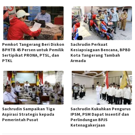
Pemkot Tangerang Beri Diskon
Sachrudin Perkuat
BPHTB 45 Persen untuk Pemilik
Kesiapsiagaan Bencana, BPBD
Sertipikat PRONA, PTSL, dan
Kota Tangerang Tambah
PTKL
Armada
Sachrudin Sampaikan Tiga
Sachrudin Kukuhkan Pengurus
Aspirasi Strategis kepada
IPSM, PSM Dapat Insentif dan
Pemerintah Pusat
Perlindungan BPJS
Ketenagakerjaan