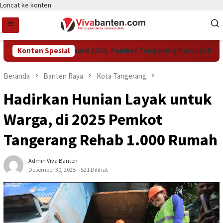
Loncat ke konten
Raih LPM Award 2026, Pemkot Tangerang Perkuat Kolabora
Konten Spesial
Beranda
Banten Raya
Kota Tangerang
Hadirkan Hunian Layak untuk
Warga, di 2025 Pemkot
Tangerang Rehab 1.000 Rumah
Admin Viva Banten
Desember 30, 2025
521 Dilihat