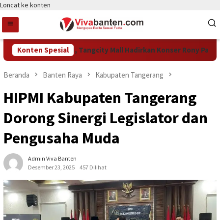
Loncat ke konten
yakan HUT Ke-15, Tangcity Mall Hadirkan Konser Rony Parulian h
Konten Spesial
Beranda
Banten Raya
Kabupaten Tangerang
HIPMI Kabupaten Tangerang
Dorong Sinergi Legislator dan
Pengusaha Muda
Admin Viva Banten
Desember 23, 2025
457 Dilihat