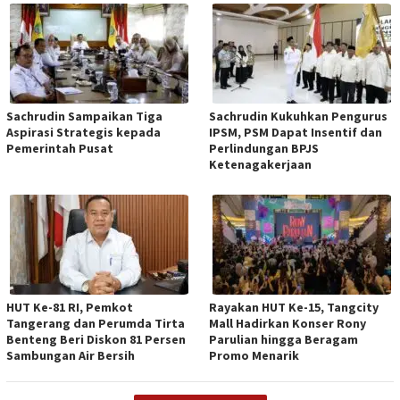
Sachrudin Sampaikan Tiga
Sachrudin Kukuhkan Pengurus
Aspirasi Strategis kepada
IPSM, PSM Dapat Insentif dan
Pemerintah Pusat
Perlindungan BPJS
Ketenagakerjaan
HUT Ke-81 RI, Pemkot
Rayakan HUT Ke-15, Tangcity
Tangerang dan Perumda Tirta
Mall Hadirkan Konser Rony
Benteng Beri Diskon 81 Persen
Parulian hingga Beragam
Sambungan Air Bersih
Promo Menarik