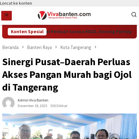
Loncat ke konten
Pemkot Tangsel Perkuat Sarana PAUD, Dorong Partisipasi Sek
Konten Spesial
Beranda
Banten Raya
Kota Tangerang
Sinergi Pusat–Daerah Perluas
Akses Pangan Murah bagi Ojol
di Tangerang
Admin Viva Banten
Desember 18, 2025
536 Dilihat