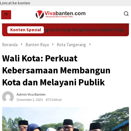
Loncat ke konten
Konten Spesial
DCKTR Tangsel Dorong Pengelolaan Sampah Organik Lewa
Beranda
Banten Raya
Kota Tangerang
Wali Kota: Perkuat
Kebersamaan Membangun
Kota dan Melayani Publik
Admin Viva Banten
Desember 2, 2025
473 Dilihat