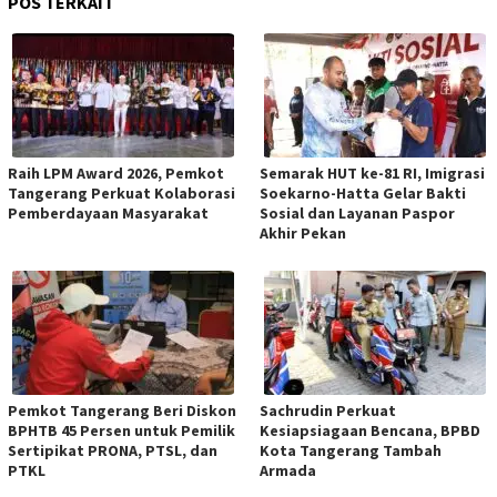
POS TERKAIT
Raih LPM Award 2026, Pemkot
Semarak HUT ke-81 RI, Imigrasi
Tangerang Perkuat Kolaborasi
Soekarno-Hatta Gelar Bakti
Pemberdayaan Masyarakat
Sosial dan Layanan Paspor
Akhir Pekan
Pemkot Tangerang Beri Diskon
Sachrudin Perkuat
BPHTB 45 Persen untuk Pemilik
Kesiapsiagaan Bencana, BPBD
Sertipikat PRONA, PTSL, dan
Kota Tangerang Tambah
PTKL
Armada