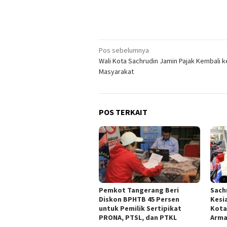
Navigasi
Pos sebelumnya
Wali Kota Sachrudin Jamin Pajak Kembali k
pos
Masyarakat
POS TERKAIT
Pemkot Tangerang Beri
Sach
Diskon BPHTB 45 Persen
Kesi
untuk Pemilik Sertipikat
Kota
PRONA, PTSL, dan PTKL
Arm