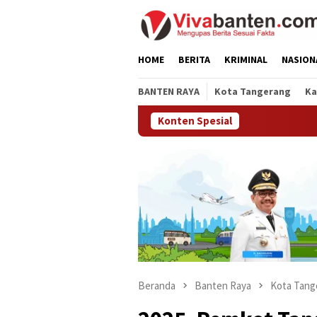
Loncat
ke
konten
HOME
BERITA
KRIMINAL
NASION
BANTEN RAYA
Kota Tangerang
Ka
Konten Spesial
Beranda
Banten Raya
Kota Tang