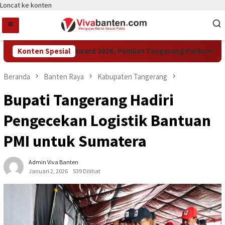
Loncat ke konten
Konten Spesial
Raih LPM Award 2026, Pemkot Tangerang Perkuat Kolabo
Beranda
Banten Raya
Kabupaten Tangerang
Bupati Tangerang Hadiri
Pengecekan Logistik Bantuan
PMI untuk Sumatera
Admin Viva Banten
Januari 2, 2026
539 Dilihat