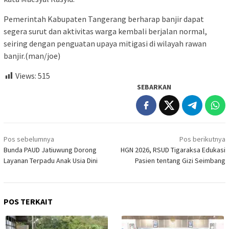
Pemerintah Kabupaten Tangerang berharap banjir dapat
segera surut dan aktivitas warga kembali berjalan normal,
seiring dengan penguatan upaya mitigasi di wilayah rawan
banjir.(man/joe)
Views:
515
SEBARKAN
Navigasi
Pos sebelumnya
Pos berikutnya
pos
Bunda PAUD Jatiuwung Dorong
HGN 2026, RSUD Tigaraksa Edukasi
Layanan Terpadu Anak Usia Dini
Pasien tentang Gizi Seimbang
POS TERKAIT