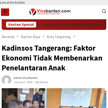
Loncat ke konten
ayakan HUT Ke-15, Tangcity Mall Hadirkan Konser Rony Parulian
Konten Spesial
Beranda
Banten Raya
Kota Tangerang
Kadinsos Tangerang: Faktor
Ekonomi Tidak Membenarkan
Penelantaran Anak
Admin Viva Banten
Januari 7, 2026
562 Dilihat