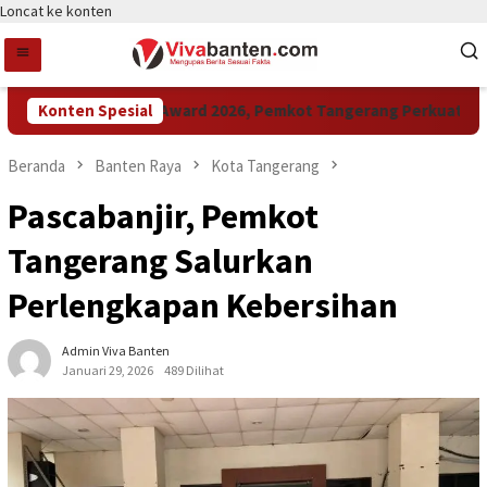
Loncat ke konten
Konten Spesial
Raih LPM Award 2026, Pemkot Tangerang Perkuat Kolabo
Beranda
Banten Raya
Kota Tangerang
Pascabanjir, Pemkot
Tangerang Salurkan
Perlengkapan Kebersihan
Admin Viva Banten
Januari 29, 2026
489 Dilihat