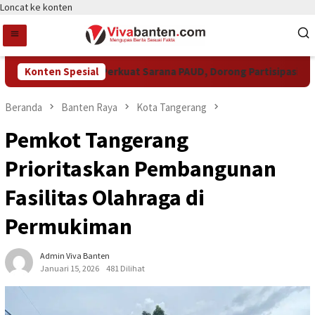
Loncat ke konten
Pemkot Tangsel Perkuat Sarana PAUD, Dorong Partisipasi Sekol
Konten Spesial
Beranda
Banten Raya
Kota Tangerang
Pemkot Tangerang
Prioritaskan Pembangunan
Fasilitas Olahraga di
Permukiman
Admin Viva Banten
Januari 15, 2026
481 Dilihat