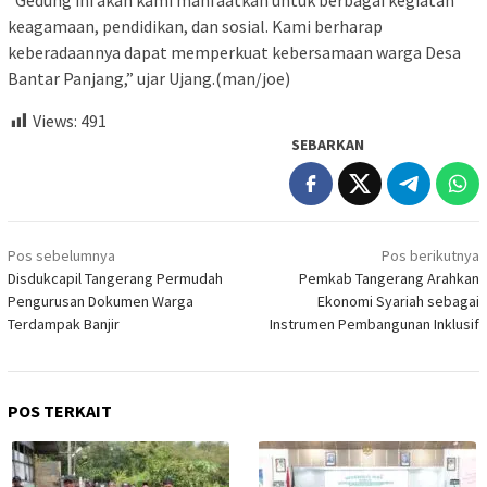
“Gedung ini akan kami manfaatkan untuk berbagai kegiatan
keagamaan, pendidikan, dan sosial. Kami berharap
keberadaannya dapat memperkuat kebersamaan warga Desa
Bantar Panjang,” ujar Ujang.(man/joe)
Views:
491
SEBARKAN
Navigasi
Pos sebelumnya
Pos berikutnya
pos
Disdukcapil Tangerang Permudah
Pemkab Tangerang Arahkan
Pengurusan Dokumen Warga
Ekonomi Syariah sebagai
Terdampak Banjir
Instrumen Pembangunan Inklusif
POS TERKAIT