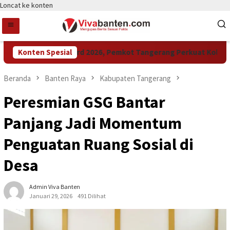
Loncat ke konten
Raih LPM Award 2026, Pemkot Tangerang Perkuat Kolaboras
Konten Spesial
Beranda
Banten Raya
Kabupaten Tangerang
Peresmian GSG Bantar
Panjang Jadi Momentum
Penguatan Ruang Sosial di
Desa
Admin Viva Banten
Januari 29, 2026
491 Dilihat