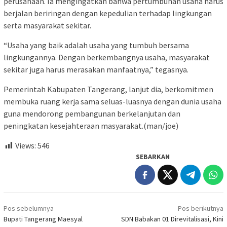
perusahaan. Ia mengingatkan bahwa pertumbuhan usaha harus
berjalan beriringan dengan kepedulian terhadap lingkungan
serta masyarakat sekitar.
“Usaha yang baik adalah usaha yang tumbuh bersama
lingkungannya. Dengan berkembangnya usaha, masyarakat
sekitar juga harus merasakan manfaatnya,” tegasnya.
Pemerintah Kabupaten Tangerang, lanjut dia, berkomitmen
membuka ruang kerja sama seluas-luasnya dengan dunia usaha
guna mendorong pembangunan berkelanjutan dan
peningkatan kesejahteraan masyarakat.(man/joe)
Views:
546
SEBARKAN
Navigasi
Pos sebelumnya
Pos berikutnya
pos
Bupati Tangerang Maesyal
SDN Babakan 01 Direvitalisasi, Kini