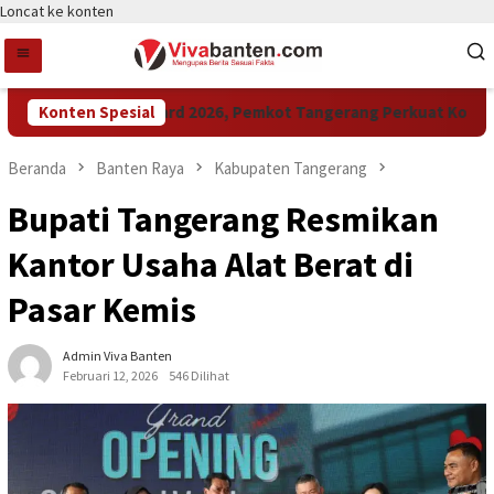
Loncat ke konten
Raih LPM Award 2026, Pemkot Tangerang Perkuat Kolaboras
Konten Spesial
Beranda
Banten Raya
Kabupaten Tangerang
Bupati Tangerang Resmikan
Kantor Usaha Alat Berat di
Pasar Kemis
Admin Viva Banten
Februari 12, 2026
546 Dilihat