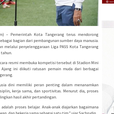
m) – Pemerintah Kota Tangerang terus mendorong
 sebagai bagian dari pembangunan sumber daya manusia.
kan melalui penyelenggaraan Liga PASS Kota Tangerang
 tahun.
ecara resmi membuka kompetisi tersebut di Stadion Mini
. Ajang ini diikuti ratusan pemain muda dari berbagai
ngerang.
usia dini memiliki peran penting dalam menanamkan
isiplin, kerja sama, dan sportivitas. Menurut dia, proses
ingkan hasil akhir pertandingan.
a adalah proses belajar. Anak-anak diajarkan bagaimana
an, dan bekerja sama sebagai satu tim,” ujar Sachrudin.