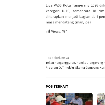
Liga PASS Kota Tangerang 2026 diiku
kategori U-10, sementara 18 tim 
diharapkan menjadi bagian dari pe
masa mendatang.(man/joe)
Views:
487
Navigasi
Pos sebelumnya
Tekan Pengangguran, Pemkot Tangerang 
pos
Program OJT melalui Skema Gampang Ker
POS TERKAIT