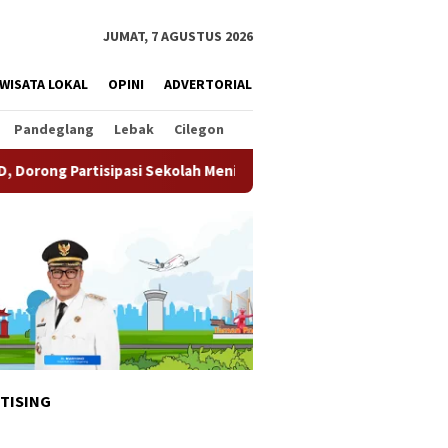
JUMAT, 7 AGUSTUS 2026
WISATA LOKAL
OPINI
ADVERTORIAL
Pandeglang
Lebak
Cilegon
i Sekolah Meningkat
Pemkot Tangsel Matangkan Persiap
TISING