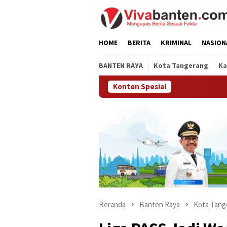
Loncat
ke
konten
HOME
BERITA
KRIMINAL
NASION
BANTEN RAYA
Kota Tangerang
Ka
Konten Spesial
Beranda
Banten Raya
Kota Tang