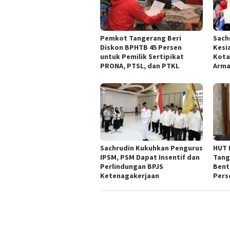
Pemkot Tangerang Beri
Sach
Diskon BPHTB 45 Persen
Kesi
untuk Pemilik Sertipikat
Kota
PRONA, PTSL, dan PTKL
Arm
Sachrudin Kukuhkan Pengurus
HUT 
IPSM, PSM Dapat Insentif dan
Tang
Perlindungan BPJS
Bent
Ketenagakerjaan
Pers