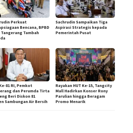
rudin Perkuat
Sachrudin Sampaikan Tiga
apsiagaan Bencana, BPBD
Aspirasi Strategis kepada
 Tangerang Tambah
Pemerintah Pusat
ada
Ke-81 RI, Pemkot
Rayakan HUT Ke-15, Tangcity
erang dan Perumda Tirta
Mall Hadirkan Konser Rony
eng Beri Diskon 81
Parulian hingga Beragam
en Sambungan Air Bersih
Promo Menarik