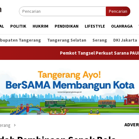
Pencarian
AL
POLITIK
HUKRIM
PENDIDIKAN
LIFESTYLE
OLAHRAGA
bupaten Tangerang
Tangerang Selatan
Serang
DKI Jakarta
Pemkot Tangsel Perkuat Sarana PAUD, Dorong Partisipas
ADVER
erang