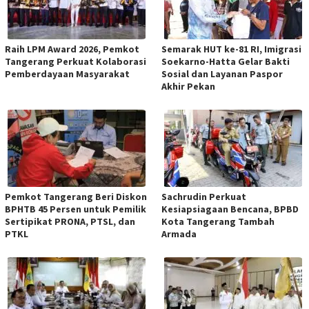
Raih LPM Award 2026, Pemkot
Semarak HUT ke-81 RI, Imigrasi
Tangerang Perkuat Kolaborasi
Soekarno-Hatta Gelar Bakti
Pemberdayaan Masyarakat
Sosial dan Layanan Paspor
Akhir Pekan
Pemkot Tangerang Beri Diskon
Sachrudin Perkuat
BPHTB 45 Persen untuk Pemilik
Kesiapsiagaan Bencana, BPBD
Sertipikat PRONA, PTSL, dan
Kota Tangerang Tambah
PTKL
Armada