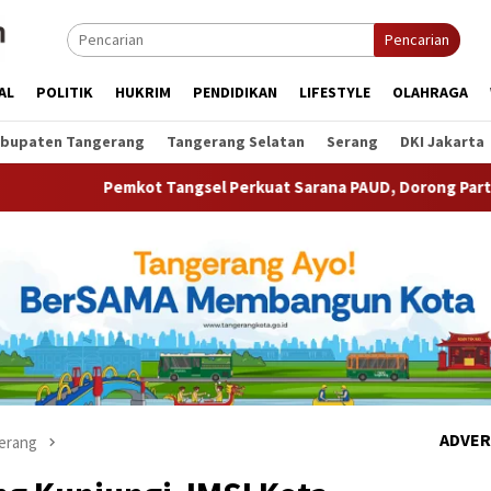
Pencarian
AL
POLITIK
HUKRIM
PENDIDIKAN
LIFESTYLE
OLAHRAGA
bupaten Tangerang
Tangerang Selatan
Serang
DKI Jakarta
ot Tangsel Perkuat Sarana PAUD, Dorong Partisipasi Sekolah M
ADVER
erang