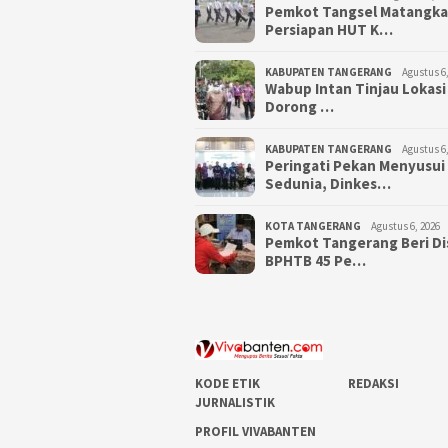
Pemkot Tangsel Matangk
Persiapan HUT K…
KABUPATEN TANGERANG
Agustus 6,
Wabup Intan Tinjau Lokasi
Dorong …
KABUPATEN TANGERANG
Agustus 6,
Peringati Pekan Menyusui
Sedunia, Dinkes…
KOTA TANGERANG
Agustus 6, 2026
Pemkot Tangerang Beri D
BPHTB 45 Pe…
KODE ETIK
REDAKSI
JURNALISTIK
PROFIL VIVABANTEN