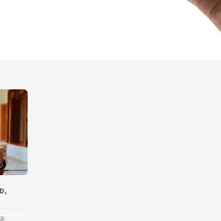
D,
26