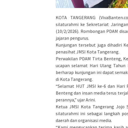
KOTA TANGERANG (VivaBanten.c
silaturahmi ke Sekretariat Jaringa
(10/2/2026). Rombongan PDAM disa
jajaran pengurus.
Kunjungan tersebut juga dihadiri 
penasihat JMSI Kota Tangerang.
Perwakilan PDAM Tirta Benteng, Ke
ucapan selamat Hari Ulang Tahun k
berharap kunjungan ini dapat sema
di Kota Tangerang.
“Selamat HUT JMSI ke-6 dan Hari P
Benteng dan insan media terus terja
perannya,” ujar Arini.
Ketua JMSI Kota Tangerang Jojo S
silaturahmi ini sebagai langkah p
daerah dan organisasi media.
“Kami mengucapkan terima kasih at