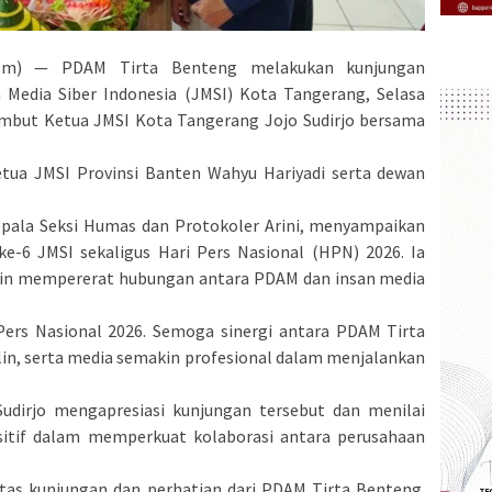
om) — PDAM Tirta Benteng melakukan kunjungan
n Media Siber Indonesia (JMSI) Kota Tangerang, Selasa
mbut Ketua JMSI Kota Tangerang Jojo Sudirjo bersama
Ketua JMSI Provinsi Banten Wahyu Hariyadi serta dewan
pala Seksi Humas dan Protokoler Arini, menyampaikan
e-6 JMSI sekaligus Hari Pers Nasional (HPN) 2026. Ia
kin mempererat hubungan antara PDAM dan insan media
ers Nasional 2026. Semoga sinergi antara PDAM Tirta
lin, serta media semakin profesional dalam menjalankan
udirjo mengapresiasi kunjungan tersebut dan menilai
ositif dalam memperkuat kolaborasi antara perusahaan
as kunjungan dan perhatian dari PDAM Tirta Benteng.