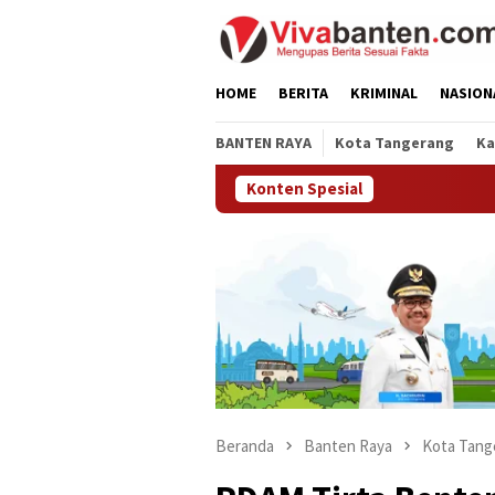
Loncat
ke
konten
HOME
BERITA
KRIMINAL
NASION
BANTEN RAYA
Kota Tangerang
Ka
Konten Spesial
Pemk
Beranda
Banten Raya
Kota Tang