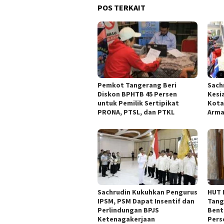
POS TERKAIT
Pemkot Tangerang Beri
Sach
Diskon BPHTB 45 Persen
Kesi
untuk Pemilik Sertipikat
Kota
PRONA, PTSL, dan PTKL
Arm
Sachrudin Kukuhkan Pengurus
HUT 
IPSM, PSM Dapat Insentif dan
Tang
Perlindungan BPJS
Bent
Ketenagakerjaan
Pers