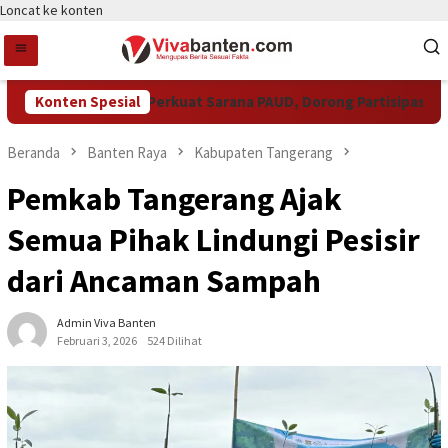
Loncat ke konten
Pemkot Tangsel Perkuat Sarana PAUD, Dorong Partisipasi Seko
Konten Spesial
Beranda
Banten Raya
Kabupaten Tangerang
Pemkab Tangerang Ajak
Semua Pihak Lindungi Pesisir
dari Ancaman Sampah
Admin Viva Banten
Februari 3, 2026
524 Dilihat