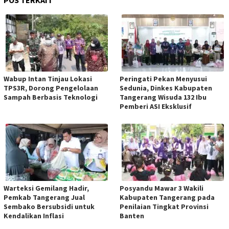
POS TERKAIT
Wabup Intan Tinjau Lokasi
Peringati Pekan Menyusui
TPS3R, Dorong Pengelolaan
Sedunia, Dinkes Kabupaten
Sampah Berbasis Teknologi
Tangerang Wisuda 132 Ibu
Pemberi ASI Eksklusif
Warteksi Gemilang Hadir,
Posyandu Mawar 3 Wakili
Pemkab Tangerang Jual
Kabupaten Tangerang pada
Sembako Bersubsidi untuk
Penilaian Tingkat Provinsi
Kendalikan Inflasi
Banten