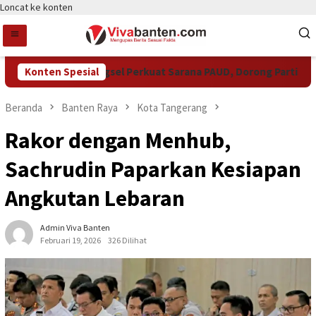
Loncat ke konten
Konten Spesial
Pemkot Tangsel Perkuat Sarana PAUD, Dorong Partisipasi 
Beranda
Banten Raya
Kota Tangerang
Rakor dengan Menhub,
Sachrudin Paparkan Kesiapan
Angkutan Lebaran
Admin Viva Banten
Februari 19, 2026
326 Dilihat