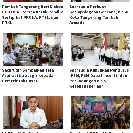
Pemkot Tangerang Beri Diskon
Sachrudin Perkuat
BPHTB 45 Persen untuk Pemilik
Kesiapsiagaan Bencana, BPBD
Sertipikat PRONA, PTSL, dan
Kota Tangerang Tambah
PTKL
Armada
Sachrudin Sampaikan Tiga
Sachrudin Kukuhkan Pengurus
Aspirasi Strategis kepada
IPSM, PSM Dapat Insentif dan
Pemerintah Pusat
Perlindungan BPJS
Ketenagakerjaan