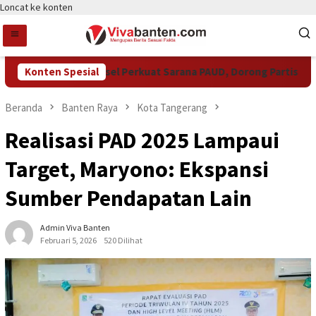
Loncat ke konten
Pemkot Tangsel Perkuat Sarana PAUD, Dorong Partisipasi Se
Konten Spesial
Beranda
Banten Raya
Kota Tangerang
Realisasi PAD 2025 Lampaui
Target, Maryono: Ekspansi
Sumber Pendapatan Lain
Admin Viva Banten
Februari 5, 2026
520 Dilihat