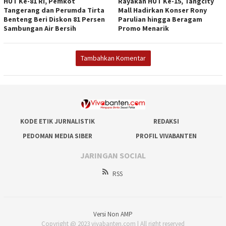
HUT Ke-81 RI, Pemkot
Rayakan HUT Ke-15, Tangcity
Tangerang dan Perumda Tirta
Mall Hadirkan Konser Rony
Benteng Beri Diskon 81 Persen
Parulian hingga Beragam
Sambungan Air Bersih
Promo Menarik
Tambahkan Komentar
KODE ETIK JURNALISTIK
REDAKSI
PEDOMAN MEDIA SIBER
PROFIL VIVABANTEN
JARINGAN SOCIAL
RSS
Versi Non AMP
Copyright @ 2023 vivabanten.com | All right reserved