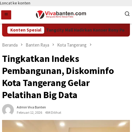
Loncat ke konten
akan HUT Ke-15, Tangcity Mall Hadirkan Konser Rony Parulian h
Konten Spesial
Beranda
Banten Raya
Kota Tangerang
Tingkatkan Indeks
Pembangunan, Diskominfo
Kota Tangerang Gelar
Pelatihan Big Data
Admin Viva Banten
Februari 12, 2026
484 Dilihat