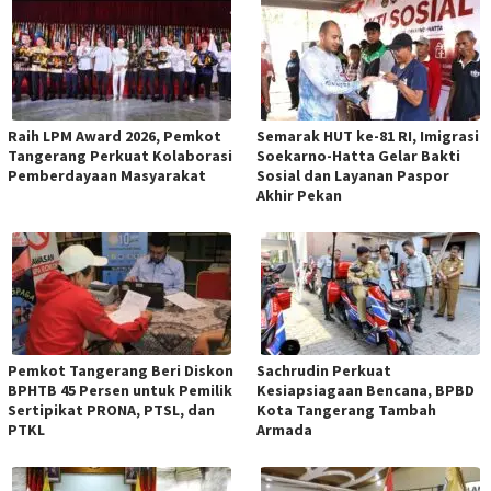
Raih LPM Award 2026, Pemkot
Semarak HUT ke-81 RI, Imigrasi
Tangerang Perkuat Kolaborasi
Soekarno-Hatta Gelar Bakti
Pemberdayaan Masyarakat
Sosial dan Layanan Paspor
Akhir Pekan
Pemkot Tangerang Beri Diskon
Sachrudin Perkuat
BPHTB 45 Persen untuk Pemilik
Kesiapsiagaan Bencana, BPBD
Sertipikat PRONA, PTSL, dan
Kota Tangerang Tambah
PTKL
Armada