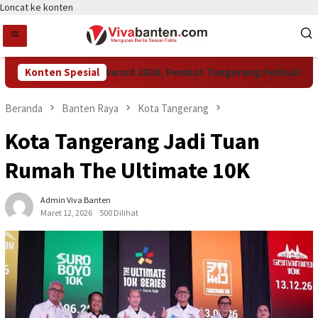
Loncat ke konten
Konten Spesial
Raih LPM Award 2026, Pemkot Tangerang Perkuat Kolabo
Beranda
Banten Raya
Kota Tangerang
Kota Tangerang Jadi Tuan
Rumah The Ultimate 10K
Admin Viva Banten
Maret 12, 2026
500 Dilihat