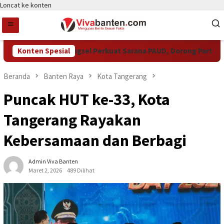
Loncat ke konten
Konten Spesial
Pemkot Tangsel Perkuat Sarana PAUD, Dorong Partisipasi
Beranda
Banten Raya
Kota Tangerang
Puncak HUT ke-33, Kota
Tangerang Rayakan
Kebersamaan dan Berbagi
Admin Viva Banten
Maret 2, 2026
489 Dilihat