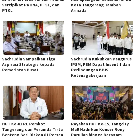
Sertipikat PRONA, PTSL, dan
Kota Tangerang Tambah
PTKL
Armada
Sachrudin Sampaikan Tiga
Sachrudin Kukuhkan Pengurus
Aspirasi Strategis kepada
IPSM, PSM Dapat Insentif dan
Pemerintah Pusat
Perlindungan BPJS
Ketenagakerjaan
HUT Ke-81 RI, Pemkot
Rayakan HUT Ke-15, Tangcity
Tangerang dan Perumda Tirta
Mall Hadirkan Konser Rony
Benteng Beri Diskon 81 Persen
Parulian hingga Beragam