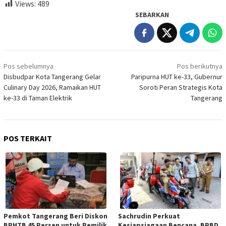
Views:
489
SEBARKAN
Navigasi
Pos sebelumnya
Pos berikutnya
pos
Disbudpar Kota Tangerang Gelar
Paripurna HUT ke-33, Gubernur
Culinary Day 2026, Ramaikan HUT
Soroti Peran Strategis Kota
ke-33 di Taman Elektrik
Tangerang
POS TERKAIT
Pemkot Tangerang Beri Diskon
Sachrudin Perkuat
BPHTB 45 Persen untuk Pemilik
Kesiapsiagaan Bencana, BPBD