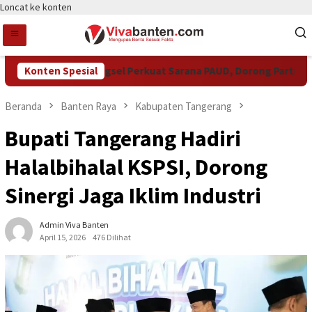
Loncat ke konten
Pemkot Tangsel Perkuat Sarana PAUD, Dorong Partisipasi S
Konten Spesial
Beranda
Banten Raya
Kabupaten Tangerang
Bupati Tangerang Hadiri
Halalbihalal KSPSI, Dorong
Sinergi Jaga Iklim Industri
Admin Viva Banten
April 15, 2026
476 Dilihat