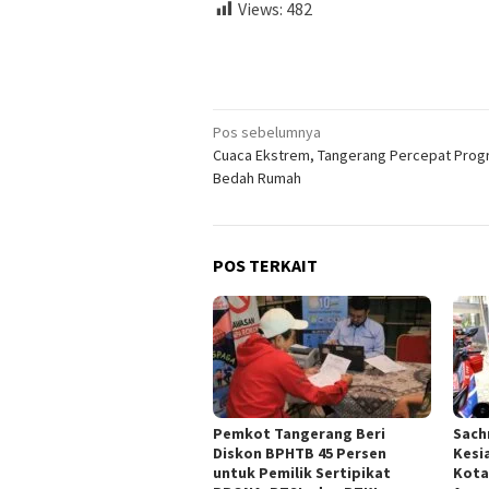
Views:
482
Navigasi
Pos sebelumnya
Cuaca Ekstrem, Tangerang Percepat Pro
pos
Bedah Rumah
POS TERKAIT
Pemkot Tangerang Beri
Sach
Diskon BPHTB 45 Persen
Kesi
untuk Pemilik Sertipikat
Kota