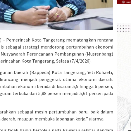
 – Pemerintah Kota Tangerang mematangkan rencana
is sebagai strategi mendorong pertumbuhan ekonomi
m Musyawarah Perencanaan Pembangunan (Musrenbang)
erintahan Kota Tangerang, Selasa (7/4/2026).
unan Daerah (Bappeda) Kota Tangerang, Yeti Rohaeti,
dirancang menjadi penggerak utama ekonomi daerah.
mbuhan ekonomi berada di kisaran 5,5 hingga 6 persen,
uran terbuka dari 5,88 persen menjadi 5,61 persen pada
rahkan sebagai mesin pertumbuhan baru, baik dalam
 daerah, maupun membuka lapangan kerja,” ujarnya.
olis tidak hanya berfokus pada kawasan sekitar Bandara