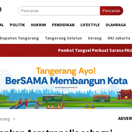
Pencarian
AL
POLITIK
HUKRIM
PENDIDIKAN
LIFESTYLE
OLAHRAGA
bupaten Tangerang
Tangerang Selatan
Serang
DKI Jakarta
Pemkot Tangsel Perkuat Sarana PAUD, Dorong Partisip
ADVER
erang