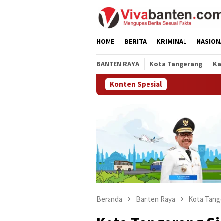
Loncat
ke
konten
HOME
BERITA
KRIMINAL
NASION
BANTEN RAYA
Kota Tangerang
Ka
Konten Spesial
Beranda
Banten Raya
Kota Tang