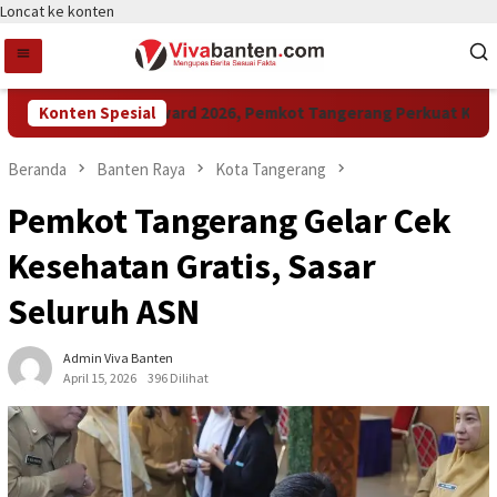
Loncat ke konten
Konten Spesial
Raih LPM Award 2026, Pemkot Tangerang Perkuat Kolabora
Beranda
Banten Raya
Kota Tangerang
Pemkot Tangerang Gelar Cek
Kesehatan Gratis, Sasar
Seluruh ASN
Admin Viva Banten
April 15, 2026
396 Dilihat