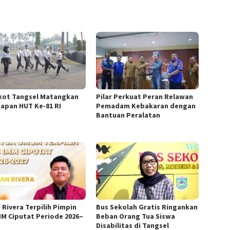
ot Tangsel Matangkan
Pilar Perkuat Peran Relawan
iapan HUT Ke-81 RI
Pemadam Kebakaran dengan
Bantuan Peralatan
 Rivera Terpilih Pimpin
Bus Sekolah Gratis Ringankan
MM Ciputat Periode 2026–
Beban Orang Tua Siswa
Disabilitas di Tangsel