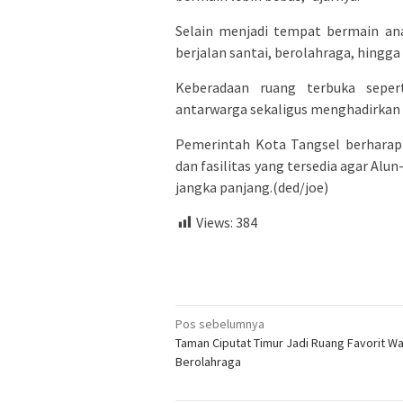
Selain menjadi tempat bermain ana
berjalan santai, berolahraga, hingga
Keberadaan ruang terbuka sepert
antarwarga sekaligus menghadirkan 
Pemerintah Kota Tangsel berharap
dan fasilitas yang tersedia agar Al
jangka panjang.(ded/joe)
Views:
384
Navigasi
Pos sebelumnya
Taman Ciputat Timur Jadi Ruang Favorit W
pos
Berolahraga