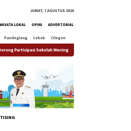
JUMAT, 7 AGUSTUS 2026
WISATA LOKAL
OPINI
ADVERTORIAL
Pandeglang
Lebak
Cilegon
Sekolah Meningkat
Pemkot Tangsel Matangkan Persiapan 
TISING