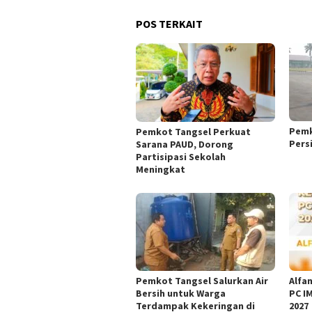
POS TERKAIT
Pemk
Pemkot Tangsel Perkuat
Pers
Sarana PAUD, Dorong
Partisipasi Sekolah
Meningkat
Pemkot Tangsel Salurkan Air
Alfan
Bersih untuk Warga
PC I
Terdampak Kekeringan di
2027