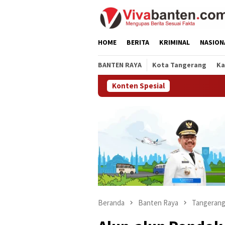
Loncat
ke
konten
HOME
BERITA
KRIMINAL
NASION
BANTEN RAYA
Kota Tangerang
Ka
Konten Spesial
Beranda
Banten Raya
Tangerang