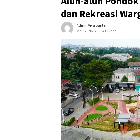
Alun-alun Pondok
dan Rekreasi War
Admin Viva Banten
Mei 17, 2026
384 Dilihat