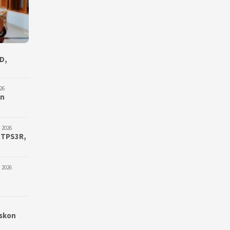
D,
26
an
 2026
 TPS3R,
 2026
iskon