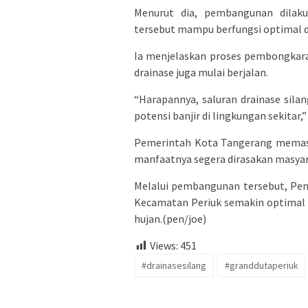
Menurut dia, pembangunan dilak
tersebut mampu berfungsi optimal da
Ia menjelaskan proses pembongkara
drainase juga mulai berjalan.
“Harapannya, saluran drainase sila
potensi banjir di lingkungan sekitar,”
Pemerintah Kota Tangerang memasti
manfaatnya segera dirasakan masyar
Melalui pembangunan tersebut, Pem
Kecamatan Periuk semakin optima
hujan.(pen/joe)
Views:
451
#drainasesilang
#granddutaperiuk