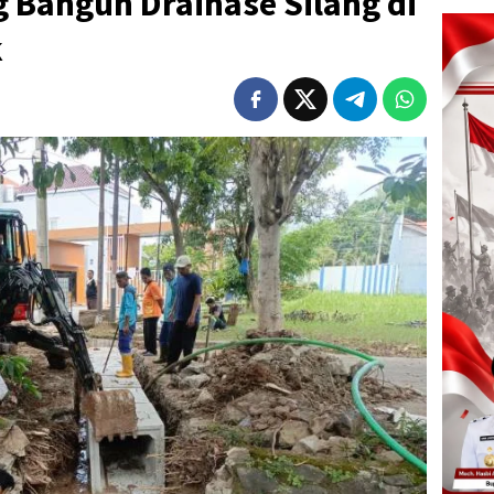
 Bangun Drainase Silang di
k