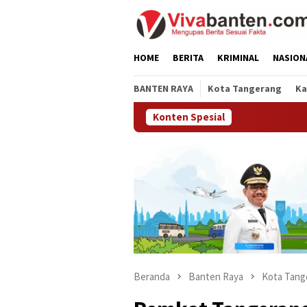
Loncat
ke
konten
HOME
BERITA
KRIMINAL
NASION
BANTEN RAYA
Kota Tangerang
Ka
Konten Spesial
Beranda
Banten Raya
Kota Tang