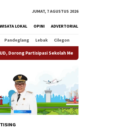
JUMAT, 7 AGUSTUS 2026
WISATA LOKAL
OPINI
ADVERTORIAL
Pandeglang
Lebak
Cilegon
pasi Sekolah Meningkat
Pemkot Tangsel Matangkan Persi
TISING