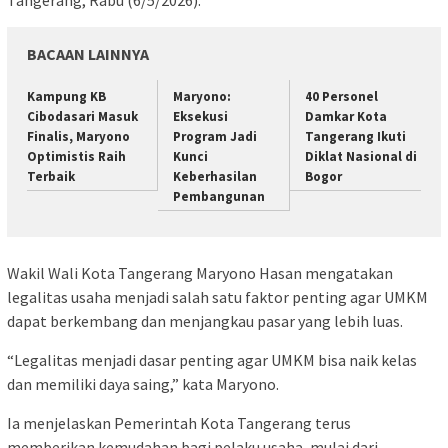
BACAAN LAINNYA
Kampung KB
Maryono:
40 Personel
Cibodasari Masuk
Eksekusi
Damkar Kota
Finalis, Maryono
Program Jadi
Tangerang Ikuti
Optimistis Raih
Kunci
Diklat Nasional di
Terbaik
Keberhasilan
Bogor
Pembangunan
Wakil Wali Kota Tangerang Maryono Hasan mengatakan
legalitas usaha menjadi salah satu faktor penting agar UMKM
dapat berkembang dan menjangkau pasar yang lebih luas.
“Legalitas menjadi dasar penting agar UMKM bisa naik kelas
dan memiliki daya saing,” kata Maryono.
Ia menjelaskan Pemerintah Kota Tangerang terus
memberikan kemudahan bagi pelaku usaha, mulai dari