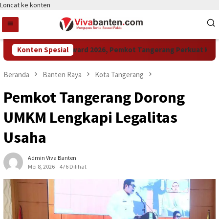
Loncat ke konten
Konten Spesial
Raih LPM Award 2026, Pemkot Tangerang Perkuat Kolabora
Beranda
Banten Raya
Kota Tangerang
Pemkot Tangerang Dorong
UMKM Lengkapi Legalitas
Usaha
Admin Viva Banten
Mei 8, 2026
476 Dilihat