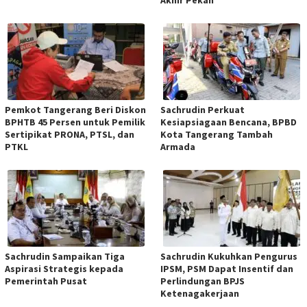
Akhir Pekan
Pemkot Tangerang Beri Diskon
Sachrudin Perkuat
BPHTB 45 Persen untuk Pemilik
Kesiapsiagaan Bencana, BPBD
Sertipikat PRONA, PTSL, dan
Kota Tangerang Tambah
PTKL
Armada
Sachrudin Sampaikan Tiga
Sachrudin Kukuhkan Pengurus
Aspirasi Strategis kepada
IPSM, PSM Dapat Insentif dan
Pemerintah Pusat
Perlindungan BPJS
Ketenagakerjaan