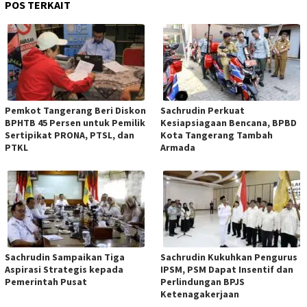
POS TERKAIT
Pemkot Tangerang Beri Diskon
Sachrudin Perkuat
BPHTB 45 Persen untuk Pemilik
Kesiapsiagaan Bencana, BPBD
Sertipikat PRONA, PTSL, dan
Kota Tangerang Tambah
PTKL
Armada
Sachrudin Sampaikan Tiga
Sachrudin Kukuhkan Pengurus
Aspirasi Strategis kepada
IPSM, PSM Dapat Insentif dan
Pemerintah Pusat
Perlindungan BPJS
Ketenagakerjaan