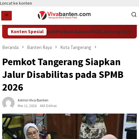
Loncat ke konten
Pemkot Tangsel Perkuat Sarana PAUD, Dorong Partisipasi S
Konten Spesial
Beranda
Banten Raya
Kota Tangerang
Pemkot Tangerang Siapkan
Jalur Disabilitas pada SPMB
2026
Admin Viva Banten
Mei 11, 2026
443 Dilihat