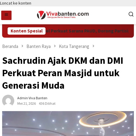
Loncat ke konten
Pemkot Tangsel Perkuat Sarana PAUD, Dorong Partisipasi Sek
Konten Spesial
Beranda
Banten Raya
Kota Tangerang
Sachrudin Ajak DKM dan DMI
Perkuat Peran Masjid untuk
Generasi Muda
Admin Viva Banten
Mei 21, 2026
436 Dilihat