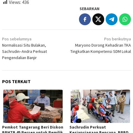
Views:
436
SEBARKAN
Navigasi
Pos sebelumnya
Pos berikutnya
pos
Normalisasi Situ Bulakan,
Maryono Dorong Kehadiran TKA
Sachrudin–Andra Perkuat
Tingkatkan Kompetensi SDM Lokal
Pengendalian Banjir
POS TERKAIT
Pemkot Tangerang Beri Diskon
Sachrudin Perkuat
BPHTB 45 Persen untuk Pemilik
Kesiapsiagaan Bencana, BPBD