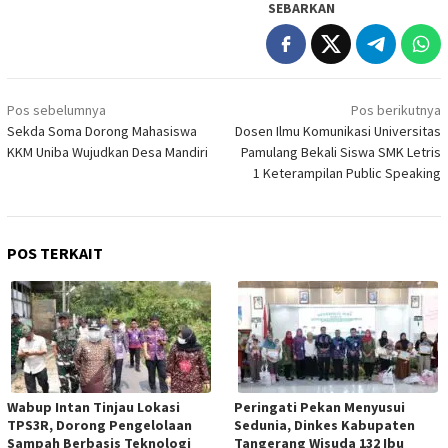
SEBARKAN
Navigasi
Pos sebelumnya
Pos berikutnya
pos
Sekda Soma Dorong Mahasiswa
Dosen Ilmu Komunikasi Universitas
KKM Uniba Wujudkan Desa Mandiri
Pamulang Bekali Siswa SMK Letris
1 Keterampilan Public Speaking
POS TERKAIT
Wabup Intan Tinjau Lokasi
Peringati Pekan Menyusui
TPS3R, Dorong Pengelolaan
Sedunia, Dinkes Kabupaten
Sampah Berbasis Teknologi
Tangerang Wisuda 132 Ibu