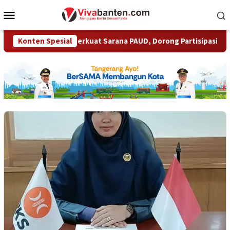
Loncat
Menu
ke
Mobile
konten
 Tangsel Perkuat Sarana PAUD, Dorong Partisipasi Sekolah Meni
Konten Spesial