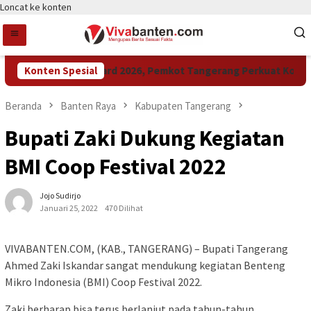
Loncat ke konten
Konten Spesial
Raih LPM Award 2026, Pemkot Tangerang Perkuat Kolabora
Beranda
Banten Raya
Kabupaten Tangerang
Bupati Zaki Dukung Kegiatan
BMI Coop Festival 2022
Jojo Sudirjo
Januari 25, 2022
470 Dilihat
VIVABANTEN.COM, (KAB., TANGERANG) – Bupati Tangerang
Ahmed Zaki Iskandar sangat mendukung kegiatan Benteng
Mikro Indonesia (BMI) Coop Festival 2022.
Zaki berharap bisa terus berlanjut pada tahun-tahun