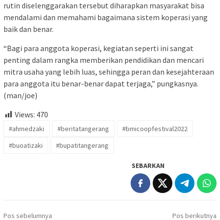
rutin diselenggarakan tersebut diharapkan masyarakat bisa
mendalami dan memahami bagaimana sistem koperasi yang
baik dan benar.
“Bagi para anggota koperasi, kegiatan seperti ini sangat
penting dalam rangka memberikan pendidikan dan mencari
mitra usaha yang lebih luas, sehingga peran dan kesejahteraan
para anggota itu benar-benar dapat terjaga,” pungkasnya.
(man/joe)
Views:
470
#ahmedzaki
#beritatangerang
#bmicoopfestival2022
#buoatizaki
#bupatitangerang
SEBARKAN
Navigasi
Pos sebelumnya
Pos berikutnya