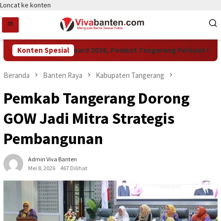
Loncat ke konten
Raih LPM Award 2026, Pemkot Tangerang Perkuat Kolabora
Konten Spesial
Beranda
Banten Raya
Kabupaten Tangerang
Pemkab Tangerang Dorong
GOW Jadi Mitra Strategis
Pembangunan
Admin Viva Banten
Mei 8, 2026
467 Dilihat