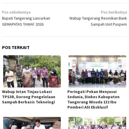
Navigasi
Pos sebelumnya
Pos berikutnya
pos
Bupati Tangerang Luncurkan
Wabup Tangerang Resmikan Bank
GEMAPATAS TAWAF 2026
Sampah Unit Puspem
POS TERKAIT
Wabup Intan Tinjau Lokasi
Peringati Pekan Menyusui
TPS3R, Dorong Pengelolaan
Sedunia, Dinkes Kabupaten
Sampah Berbasis Teknologi
Tangerang Wisuda 132 Ibu
Pemberi ASI Eksklusif